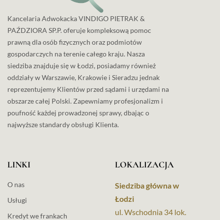
Kancelaria Adwokacka VINDIGO PIETRAK &
PAŹDZIORA SP.P. oferuje kompleksową pomoc
prawną dla osób fizycznych oraz podmiotów
gospodarczych na terenie całego kraju. Nasza
siedziba znajduje się w Łodzi, posiadamy również
oddziały w Warszawie, Krakowie i Sieradzu jednak
reprezentujemy Klientów przed sądami i urzędami na
obszarze całej Polski. Zapewniamy profesjonalizm i
poufność każdej prowadzonej sprawy, dbając o
najwyższe standardy obsługi Klienta.
LINKI
LOKALIZACJA
O nas
Siedziba główna w
Łodzi
Usługi
ul. Wschodnia 34 lok.
Kredyt we frankach