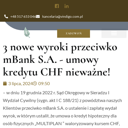
+48 517 653 046
kancelaria@vindigo.com.pl
ZADZWOŃ
3 nowe wyroki przeciwko
mBank S.A. - umowy
kredytu CHF nieważne!
3 lipca, 2024
09:50
– w dniu 19 grudnia 2022 r. Sąd Okręgowy w Sieradzu I
Wydział Cywilny (sygn. akt I C 188/21) z powództwa naszych
Klientów przeciwko mBank S.A. o ustalenie i zapłatę wydał
wyrok, w którym ustalił, że umowa o kredyt hipoteczny dla
osób fizycznych „MULTIPLAN ” waloryzowany kursem CHF,