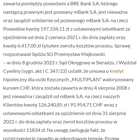
zawarta pomiędzy powodami a BRE Bank S.A. którego
następcą prawnym jest pozwany mBank S.A. jest nieważna
oraz zasądził solidarnie od pozwanego mBank S.A. na rzecz
Powodów kwotę 197.334,11 zł z ustawowymi odsetkami za
opóźnienie od dnia 2 czerwca 2021 r. do dnia zapłaty oraz
kwotę 6.417,00 zł tytułem zwrotu kosztów procesu. Sprawę
rozpoznawał Sędzia SO Przemysław Majkowski.
– w dniu 8 grudnia 2022 r. Sąd Okręgowy w Sieradzu, I Wydział
Cywilny (sygn. akt I C 347/22) ustalił, że umowa o
kredyt
hipoteczny dla osób fizycznych „MULTIPLAN” waloryzowany
kursem CHF, która została zawarta w dniu 4 sierpnia 2008 r.
jest nieważna i zasądził od mBank S.A. na rzecz naszych
Klientów kwotę 126.240,85 zł i 91.954,71 CHF wraz z
ustawowymi odsetkami za opóźnienie od dnia 31 sierpnia
2022 r. do dnia zapłaty oraz zwrot kosztów procesu w
wysokości 11834 zł. Na uwagę zasługuje fakt, że
rozstrzygnięcie zapadło w rekordowym tempie. Pozew