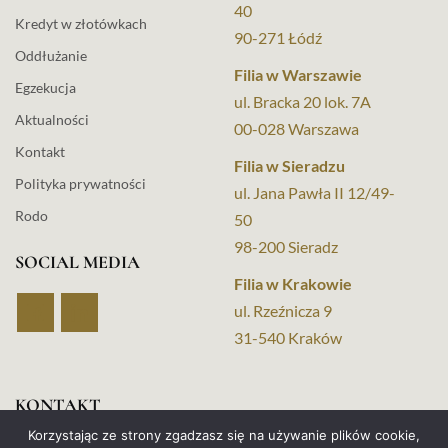
40
Kredyt w złotówkach
90-271 Łódź
Oddłużanie
Filia w Warszawie
Egzekucja
ul. Bracka 20 lok. 7A
Aktualności
00-028 Warszawa
Kontakt
Filia w Sieradzu
Polityka prywatności
ul. Jana Pawła II 12/49-
Rodo
50
98-200 Sieradz
SOCIAL MEDIA
Filia w Krakowie
ul. Rzeźnicza 9
31-540 Kraków
KONTAKT
Korzystając ze strony zgadzasz się na używanie plików cookie,
+48 517 653 046