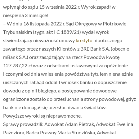
wpłynął do sądu 15 września 2022 r. Wyrok zapadł w
niespełna 3 miesiące!
– W dniu 16 listopada 2022 r. Sąd Okręgowy w Piotrkowie
Trybunalskim (sygn. akt I C 1889/21) wydał wyrok
stwierdzający nieważność umowy
kredytu
hipotecznego
zawartego przez naszych Klientów z BRE Bank S.A. (obecnie
mBank S.A.) oraz zasądzający na rzecz Powodów kwotę
127.787,22 zł wraz z odsetkami ustawowymi za opóźnienie
liczonymi od dnia wniesienia powództwa tytułem nienależnie
uiszczanych rat.Sąd oddalił wniosek banku o dopuszczenie
dowodu z opinii biegłego, a postępowanie dowodowe
ograniczone zostało do przesłuchania strony powodowej, gdyż
bank nie domagał się przesłuchiwania świadków.
Powyższe wyroki są nieprawomocne.
Sprawy prowadzili: Adwokat Adam Pietrak, Adwokat Ewelina
Paździora, Radca Prawny Marta Studzińska, Adwokat