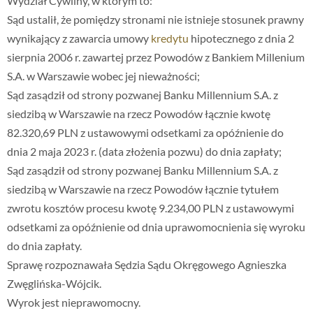
Wydział Cywilny, w którym to:
Sąd ustalił, że pomiędzy stronami nie istnieje stosunek prawny
wynikający z zawarcia umowy
kredytu
hipotecznego z dnia 2
sierpnia 2006 r. zawartej przez Powodów z Bankiem Millenium
S.A. w Warszawie wobec jej nieważności;
Sąd zasądził od strony pozwanej Banku Millennium S.A. z
siedzibą w Warszawie na rzecz Powodów łącznie kwotę
82.320,69 PLN z ustawowymi odsetkami za opóźnienie do
dnia 2 maja 2023 r. (data złożenia pozwu) do dnia zapłaty;
Sąd zasądził od strony pozwanej Banku Millennium S.A. z
siedzibą w Warszawie na rzecz Powodów łącznie tytułem
zwrotu kosztów procesu kwotę 9.234,00 PLN z ustawowymi
odsetkami za opóźnienie od dnia uprawomocnienia się wyroku
do dnia zapłaty.
Sprawę rozpoznawała Sędzia Sądu Okręgowego Agnieszka
Zwęglińska-Wójcik.
Wyrok jest nieprawomocny.