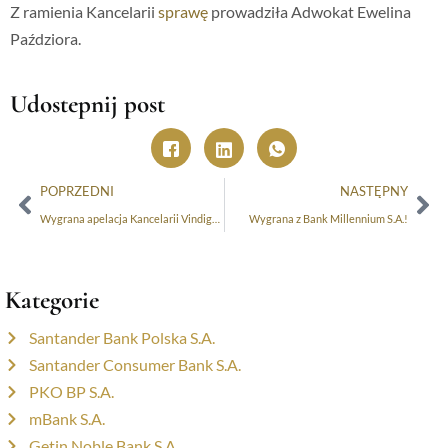
Z ramienia Kancelarii
sprawę
prowadziła Adwokat Ewelina
Paździora.
Udostepnij post
POPRZEDNI
NASTĘPNY
Wygrana apelacja Kancelarii Vindigo w sprawie frankowej przeciwko Deutsche Bank
Wygrana z Bank Millennium S.A.!
Kategorie
Santander Bank Polska S.A.
Santander Consumer Bank S.A.
PKO BP S.A.
mBank S.A.
Getin Noble Bank S.A.