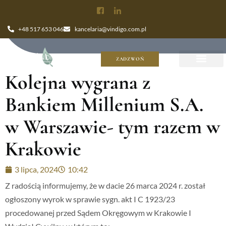
+48 517 653 046
kancelaria@vindigo.com.pl
ZADZWOŃ
Kolejna wygrana z
Bankiem Millenium S.A.
w Warszawie- tym razem w
Krakowie
3 lipca, 2024
10:42
Z radością informujemy, że w dacie 26 marca 2024 r. został
ogłoszony wyrok w sprawie sygn. akt I C 1923/23
procedowanej przed Sądem Okręgowym w Krakowie I