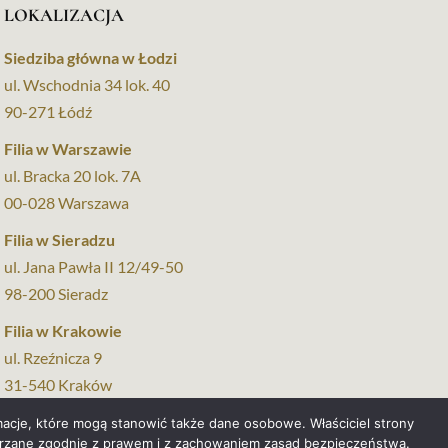
LOKALIZACJA
Siedziba główna w Łodzi
ul. Wschodnia 34 lok. 40
90-271 Łódź
Filia w Warszawie
ul. Bracka 20 lok. 7A
00-028 Warszawa
Filia w Sieradzu
ul. Jana Pawła II 12/49-50
98-200 Sieradz
Filia w Krakowie
ul. Rzeźnicza 9
31-540 Kraków
macje, które mogą stanowić także dane osobowe. Właściciel strony
warzane zgodnie z prawem i z zachowaniem zasad bezpieczeństwa.