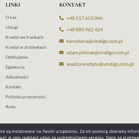
LINKI
KONTAKT
O nas
+48 517 653 046
Usługi
+48 880 962 424
Kredyt we frankach
kancelaria@vindigo.com.pl
Kredyt w złotówkach
adam.pietrak@vindigo.com.pl
Oddłużanie
analiza.kredytu@vindigo.com.pl
Egzekucja
Aktualności
Kontakt
Polityka prywatności
Rodo
tóre są instalowane na Twoim urządzeniu. Za ich pomocą zbieramy infor
e) w celu realizacji usług za pośrednictwem serwisu. Dane są przet