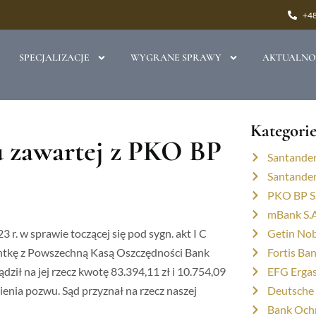
+48
SPECJALIZACJE
WYGRANE SPRAWY
AKTUALNO
Kategori
 zawartej z PKO BP
Santander
Santander
PKO BP S
mBank S.A
. w sprawie toczącej się pod sygn. akt I C
Getin Nob
entkę z Powszechną Kasą Oszczędności Bank
Fortis Ban
dził na jej rzecz kwotę 83.394,11 zł i 10.754,09
EFG Ergas
nia pozwu. Sąd przyznał na rzecz naszej
Deutsche 
Bank Ochr