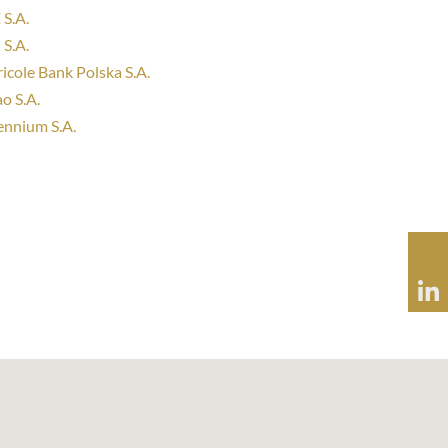
S.A.
S.A.
icole Bank Polska S.A.
o S.A.
ennium S.A.