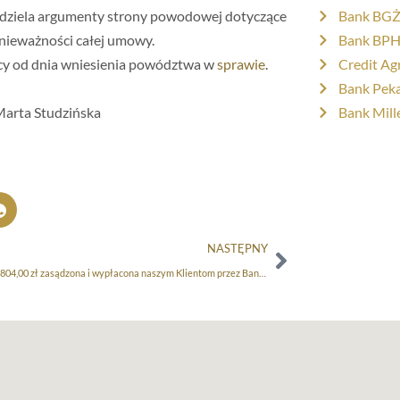
odziela argumenty strony powodowej dotyczące
Bank BGŻ 
 nieważności całej umowy.
Bank BPH 
ęcy od dnia wniesienia powództwa w
sprawie
.
Credit Agr
Bank Peka
Marta Studzińska
Bank Mill
NASTĘPNY
Kwota 943 804,00 zł zasądzona i wypłacona naszym Klientom przez Bank w związku z wygraną sprawą „frankową”!