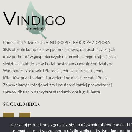
Kancelaria Adwokacka VINDIGO PIETRAK & PAŹDZIORA
SP.P. oferuje kompleksową pomoc prawną dla osób fizycznych
oraz podmiotów gospodarczych na terenie całego kraju. Nasza
siedziba znajduje się w Łodzi, posiadamy również oddziały w
Warszawie, Krakowie i Sieradzu jednak reprezentujemy
Klientów przed sądami i urzędami na obszarze całej Polski.
Zapewniamy profesjonalizm i poufność każdej prowadzonej
sprawy, dbając o najwyższe standardy obsługi Klienta.
SOCIAL MEDIA
Korzystając ze strony zgadzasz się na używanie plików cookie, k
gromadzi i przetwarza dane o użytkownikach (w tym dane osobow