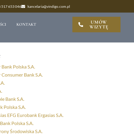
 517 653 046
kancelaria@vindigo.com.pl
UMÓW
ŚCI
KONTAKT
WIZYTĘ
e
 Bank Polska S.A.
 Consumer Bank S.A.
.A.
.
le Bank S.A.
k Polska S.A.
ias EFG Eurobank Ergasias S.A.
Bank Polska S.A.
ony Środowiska S.A.