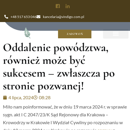
+48 517 653 046
kancelaria@vindigo.com.pl
ZADZWOŃ
Oddalenie powództwa,
również może być
sukcesem – zwłaszcza po
stronie pozwanej!
4 lipca, 2024
08:28
Miło nam poinformować, że w dniu 19 marca 2024 r. w sprawie
sygn. akt I C 2047/23/K Sąd Rejonowy dla Krakowa –
Krowodrzy w Krakowie I Wydział Cywilny po rozpoznaniu w