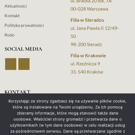
ul. Bracka 20 lok. 7A
Aktualności
00-028 Warszawa
Kontakt
Filia w Sieradzu
Polityka prywatności
ul. Jana Pawła II 12/49-
Rodo
50
98-200 Sieradz
SOCIAL MEDIA
Filia w Krakowie
ul. Rzeźnicza 9
31-540 Kraków
KONTAKT
Korzystając ze strony zgadzasz się na używanie plików cookie,
+48 517 653 046
które są instalowane na Twoim urządzeniu. Za ich pomocą
zbieramy informacje, które mogą stanowić także dane
+48 880 962 424
osobowe. Właściciel strony gromadzi i przetwarza dane o
użytkownikach (w tym dane osobowe) w celu realizacji usług
kancelaria@vindigo.com.pl
za pośrednictwem serwisu. Dane są przetwarzane zgodnie z