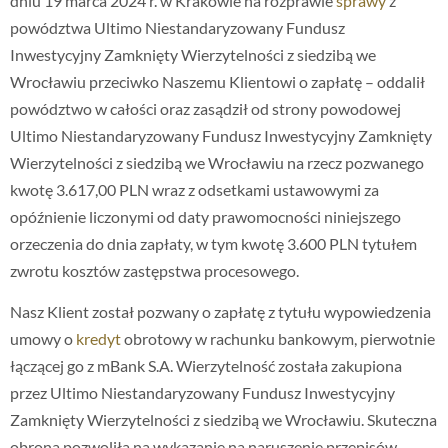
dniu 19 marca 2024 r. w Krakowie na rozprawie
sprawy
z
powództwa Ultimo Niestandaryzowany Fundusz
Inwestycyjny Zamknięty Wierzytelności z siedzibą we
Wrocławiu przeciwko Naszemu Klientowi o zapłatę – oddalił
powództwo w całości oraz zasądził od strony powodowej
Ultimo Niestandaryzowany Fundusz Inwestycyjny Zamknięty
Wierzytelności z siedzibą we Wrocławiu na rzecz pozwanego
kwotę 3.617,00 PLN wraz z odsetkami ustawowymi za
opóźnienie liczonymi od daty prawomocności niniejszego
orzeczenia do dnia zapłaty, w tym kwotę 3.600 PLN tytułem
zwrotu kosztów zastępstwa procesowego.
Nasz Klient został pozwany o zapłatę z tytułu wypowiedzenia
umowy o
kredyt
obrotowy w rachunku bankowym, pierwotnie
łączącej go z mBank S.A. Wierzytelność została zakupiona
przez Ultimo Niestandaryzowany Fundusz Inwestycyjny
Zamknięty Wierzytelności z siedzibą we Wrocławiu. Skuteczna
obrona pozwoliła na wykazanie na naruszenie przepisów