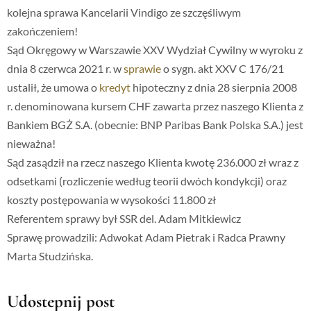
kolejna sprawa Kancelarii Vindigo ze szczęśliwym
zakończeniem!
Sąd Okręgowy w Warszawie XXV Wydział Cywilny w wyroku z
dnia 8 czerwca 2021 r. w
sprawie
o sygn. akt XXV C 176/21
ustalił, że umowa o
kredyt
hipoteczny z dnia 28 sierpnia 2008
r. denominowana kursem CHF zawarta przez naszego Klienta z
Bankiem BGŻ S.A. (obecnie: BNP Paribas Bank Polska S.A.) jest
nieważna!
Sąd zasądził na rzecz naszego Klienta kwotę 236.000 zł wraz z
odsetkami (rozliczenie według teorii dwóch kondykcji) oraz
koszty postępowania w wysokości 11.800 zł
Referentem sprawy był SSR del. Adam Mitkiewicz
Sprawę prowadzili: Adwokat Adam Pietrak i Radca Prawny
Marta Studzińska.
Udostepnij post