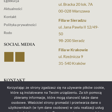
Egzekucja
ul. Bracka 20 lok. 7A
Aktualności
00-028 Warszawa
Kontakt
Filia w Sieradzu
Polityka prywatności
ul. Jana Pawła II 12/49-
Rodo
50
98-200 Sieradz
SOCIAL MEDIA
Filia w Krakowie
ul. Rzeźnicza 9
31-540 Kraków
KONTAKT
Korzystając ze strony zgadzasz się na używanie plików cookie,
+48 517 653 046
które są instalowane na Twoim urządzeniu. Za ich pomocą
zbieramy informacje, które mogą stanowić także dane
+48 880 962 424
osobowe. Właściciel strony gromadzi i przetwarza dane o
użytkownikach (w tym dane osobowe) w celu realizacji usług
kancelaria@vindigo.com.pl