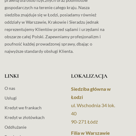
prawną dla osób fizycznych oraz podmiotów
gospodarczych na terenie całego kraju. Nasza
siedziba znajduje się w Łodzi, posiadamy również
oddziały w Warszawie, Krakowie i Sieradzu jednak
reprezentujemy Klientów przed sądami i urzędami na
obszarze całej Polski. Zapewniamy profesjonalizm i
poufność każdej prowadzonej sprawy, dbając o
najwyższe standardy obsługi Klienta.
LINKI
LOKALIZACJA
O nas
Siedziba główna w
Łodzi
Usługi
ul. Wschodnia 34 lok.
Kredyt we frankach
40
Kredyt w złotówkach
90-271 Łódź
Oddłużanie
Filia w Warszawie