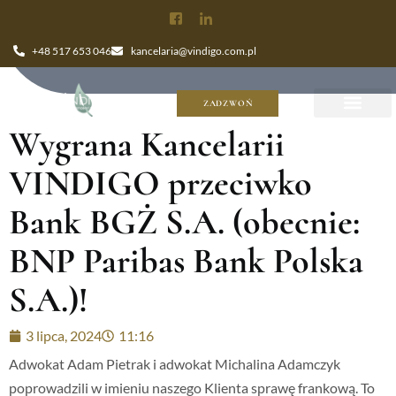
+48 517 653 046
kancelaria@vindigo.com.pl
ZADZWOŃ
Wygrana Kancelarii
VINDIGO przeciwko
Bank BGŻ S.A. (obecnie:
BNP Paribas Bank Polska
S.A.)!
3 lipca, 2024
11:16
Adwokat Adam Pietrak i adwokat Michalina Adamczyk
poprowadzili w imieniu naszego Klienta sprawę frankową. To