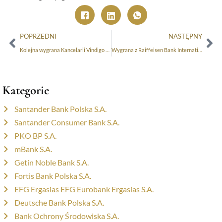
POPRZEDNI
NASTĘPNY
Kolejna wygrana Kancelarii Vindigo w sprawie frankowej – umowa kredytu BNP Paribas Bank Polska S.A. nieważna!
Wygrana z Raiffeisen Bank International AG (Spółka Akcyjna) Oddział w Polsce
Kategorie
Santander Bank Polska S.A.
Santander Consumer Bank S.A.
PKO BP S.A.
mBank S.A.
Getin Noble Bank S.A.
Fortis Bank Polska S.A.
EFG Ergasias EFG Eurobank Ergasias S.A.
Deutsche Bank Polska S.A.
Bank Ochrony Środowiska S.A.