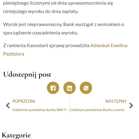
pieniężnego liczonymi od dnia uprawomocnienia się
niniejszego wyroku do dnia zapłaty.
Wyrok jest nieprawomocny, Bank wystąpił z wnioskiem o
sporządzenie uzasadnienia wyroku.
Z ramienia Kancelarii sprawę prowadziła
Adwokat Ewelina
Paździora
Udostepnij post
POPRZEDNI
NASTĘPNY
Oddalenie powództwa Banku BNP Paribas Bank Polska S.A. z siedzibą w Warszawie o zwrot kapitału kredytu i waloryzację
Oddalone powództwo Banku o zwrot kapitału kredytu!
Kategorie