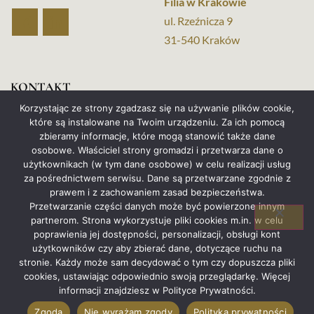
Filia w Krakowie
ul. Rzeźnicza 9
31-540 Kraków
KONTAKT
Korzystając ze strony zgadzasz się na używanie plików cookie,
+48 517 653 046
które są instalowane na Twoim urządzeniu. Za ich pomocą
zbieramy informacje, które mogą stanowić także dane
+48 880 962 424
osobowe. Właściciel strony gromadzi i przetwarza dane o
użytkownikach (w tym dane osobowe) w celu realizacji usług
kancelaria@vindigo.com.pl
za pośrednictwem serwisu. Dane są przetwarzane zgodnie z
prawem i z zachowaniem zasad bezpieczeństwa.
adam.pietrak@vindigo.com.pl
Przetwarzanie części danych może być powierzone innym
analiza.kredytu@vindigo.com.pl
partnerom. Strona wykorzystuje pliki cookies m.in. w celu
poprawienia jej dostępności, personalizacji, obsługi kont
użytkowników czy aby zbierać dane, dotyczące ruchu na
stronie. Każdy może sam decydować o tym czy dopuszcza pliki
Projekt strony
Business Hero
© 2026. Wszelkie
cookies, ustawiając odpowiednio swoją przeglądarkę. Więcej
prawa zastrzeżone
|
Kancelaria Adwokacka Vindigo
informacji znajdziesz w Polityce Prywatności.
Pietrak & Paździora SP.P
Zgoda
Nie wyrażam zgody
Polityka prywatności