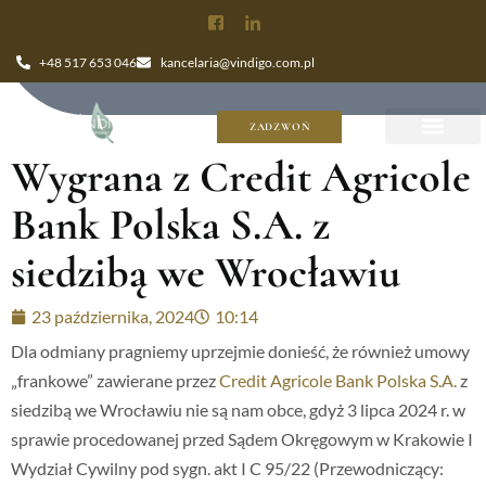
+48 517 653 046
kancelaria@vindigo.com.pl
ZADZWOŃ
Wygrana z Credit Agricole
Bank Polska S.A. z
siedzibą we Wrocławiu
23 października, 2024
10:14
Dla odmiany pragniemy uprzejmie donieść, że również umowy
„frankowe” zawierane przez
Credit Agricole Bank Polska S.A.
z
siedzibą we Wrocławiu nie są nam obce, gdyż 3 lipca 2024 r. w
sprawie procedowanej przed Sądem Okręgowym w Krakowie I
Wydział Cywilny pod sygn. akt I C 95/22 (Przewodniczący: