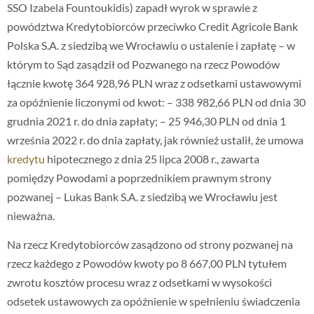
SSO Izabela Fountoukidis) zapadł wyrok w sprawie z
powództwa Kredytobiorców przeciwko Credit Agricole Bank
Polska S.A. z siedzibą we Wrocławiu o ustalenie i zapłatę – w
którym to Sąd zasądził od Pozwanego na rzecz Powodów
łącznie kwotę 364 928,96 PLN wraz z odsetkami ustawowymi
za opóźnienie liczonymi od kwot: – 338 982,66 PLN od dnia 30
grudnia 2021 r. do dnia zapłaty; – 25 946,30 PLN od dnia 1
września 2022 r. do dnia zapłaty, jak również ustalił, że umowa
kredytu
hipotecznego z dnia 25 lipca 2008 r., zawarta
pomiędzy Powodami a poprzednikiem prawnym strony
pozwanej – Lukas Bank S.A. z siedzibą we Wrocławiu jest
nieważna.
Na rzecz Kredytobiorców zasądzono od strony pozwanej na
rzecz każdego z Powodów kwoty po 8 667,00 PLN tytułem
zwrotu kosztów procesu wraz z odsetkami w wysokości
odsetek ustawowych za opóźnienie w spełnieniu świadczenia