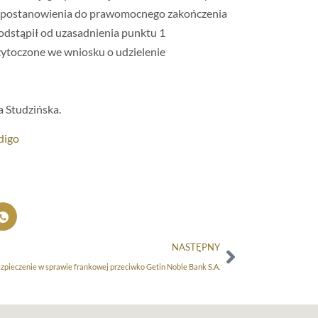
a postanowienia do prawomocnego zakończenia
. odstąpił od uzasadnienia punktu 1
ytoczone we wniosku o udzielenie
 Studzińska.
digo
NASTĘPNY
zpieczenie w sprawie frankowej przeciwko Getin Noble Bank S.A.