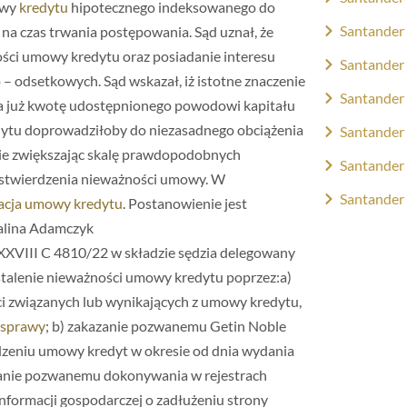
owy
kredytu
hipotecznego indeksowanego do
Santander 
na czas trwania postępowania. Sąd uznał, że
ści umowy kredytu oraz posiadanie interesu
Santander 
 odsetkowych. Sąd wskazał, iż istotne znaczenie
Santander 
ła już kwotę udostępnionego powodowi kapitału
edytu doprowadziłoby do niezasadnego obciążenia
Santander 
e zwiększając skalę prawdopodobnych
Santander 
 stwierdzenia nieważności umowy. W
Santander 
izacja umowy kredytu
. Postanowienie jest
alina Adamczyk
 XXVIII C 4810/22 w składzie sędzia delegowany
stalenie nieważności umowy kredytu poprzez:a)
i związanych lub wynikających z umowy kredytu,
 sprawy
; b) zakazanie pozwanemu Getin Noble
dzeniu umowy kredyt w okresie od dnia wydania
anie pozwanemu dokonywania w rejestrach
nformacji gospodarczej o zadłużeniu strony