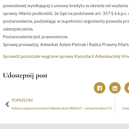
powodowej wynikającej z umowy kredytu w okresie od wydani
sprawy. Warto podkreślić, że Sąd na podstawie art. 357 § 6 k.p.c
postanowienia, podzielając w zupełności argumenty powoda prz
zabezpieczenia.
Postanowienie jest prawomocne.
Sprawę prowadzą: Adwokat Adam Pietrak i Radca Prawny Marta
Sprawdź pozostałe wygrane sprawy Kancelarii Adwokackiej Vin
Udostepnij post
POPRZEDNI
Kolejna wygrana Kancelarii Adwokackiej VINDIGO – umowa kredytu CHF Getin Noble Bank S.A. nieważna!
Zabe