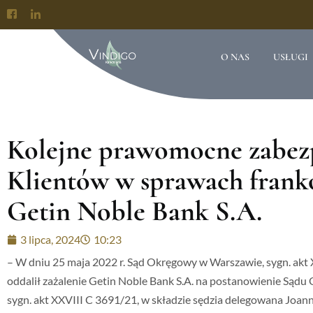
O NAS
USŁUGI
Kolejne prawomocne zabezp
Klientów w sprawach frank
Getin Noble Bank S.A.
3 lipca, 2024
10:23
– W dniu 25 maja 2022 r. Sąd Okręgowy w Warszawie, sygn. akt 
oddalił zażalenie Getin Noble Bank S.A. na postanowienie Sądu
sygn. akt XXVIII C 3691/21, w składzie sędzia delegowana Joann