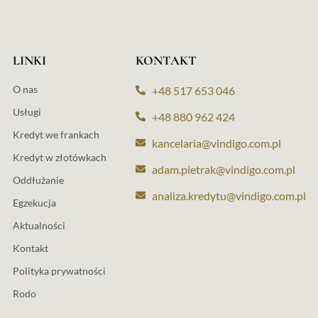
LINKI
KONTAKT
O nas
+48 517 653 046
Usługi
+48 880 962 424
Kredyt we frankach
kancelaria@vindigo.com.pl
Kredyt w złotówkach
adam.pietrak@vindigo.com.pl
Oddłużanie
analiza.kredytu@vindigo.com.pl
Egzekucja
Aktualności
Kontakt
Polityka prywatności
Rodo