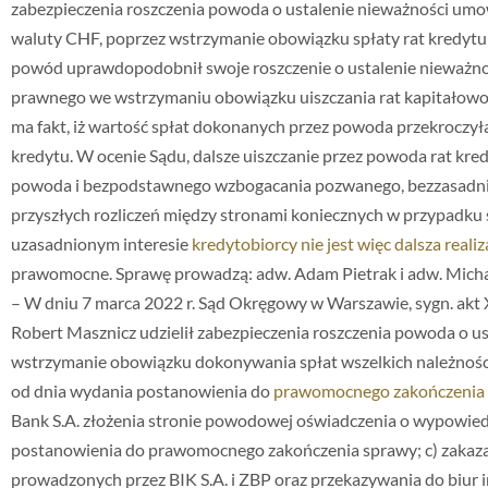
zabezpieczenia roszczenia powoda o ustalenie nieważności um
waluty CHF, poprzez wstrzymanie obowiązku spłaty rat kredytu 
powód uprawdopodobnił swoje roszczenie o ustalenie nieważno
prawnego we wstrzymaniu obowiązku uiszczania rat kapitałowo –
ma fakt, iż wartość spłat dokonanych przez powoda przekroczy
kredytu. W ocenie Sądu, dalsze uiszczanie przez powoda rat kr
powoda i bezpodstawnego wzbogacania pozwanego, bezzasadni
przyszłych rozliczeń między stronami koniecznych w przypadku
uzasadnionym interesie
kredytobiorcy nie jest więc dalsza real
prawomocne. Sprawę prowadzą: adw. Adam Pietrak i adw. Mich
– W dniu 7 marca 2022 r. Sąd Okręgowy w Warszawie, sygn. akt
Robert Masznicz udzielił zabezpieczenia roszczenia powoda o u
wstrzymanie obowiązku dokonywania spłat wszelkich należnośc
od dnia wydania postanowienia do
prawomocnego zakończenia
Bank S.A. złożenia stronie powodowej oświadczenia o wypowie
postanowienia do prawomocnego zakończenia sprawy; c) zakaz
prowadzonych przez BIK S.A. i ZBP oraz przekazywania do biur i