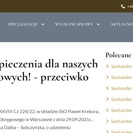
+48
SPECJALIZACJE
WYGRANE SPRAWY
AKTUALNO
Polecane
ieczenia dla naszych
Santander 
owych! - przeciwko
Santander 
Santander 
Santander 
Santander 
XXVIII Cz 224/22, w składzie SSO Paweł Krekora,
 Okręgowego w Warszawie z dnia 29.09.2021r.,
Santander 
a Dalba – Sobczyńska, o udzieleniu
Santander 