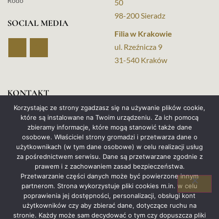
Rodo
50
98-200 Sieradz
SOCIAL MEDIA
Filia w Krakowie
ul. Rzeźnicza 9
31-540 Kraków
KONTAKT
Korzystając ze strony zgadzasz się na używanie plików cookie,
+48 517 653 046
które są instalowane na Twoim urządzeniu. Za ich pomocą
zbieramy informacje, które mogą stanowić także dane
+48 880 962 424
osobowe. Właściciel strony gromadzi i przetwarza dane o
użytkownikach (w tym dane osobowe) w celu realizacji usług
kancelaria@vindigo.com.pl
za pośrednictwem serwisu. Dane są przetwarzane zgodnie z
prawem i z zachowaniem zasad bezpieczeństwa.
adam.pietrak@vindigo.com.pl
Przetwarzanie części danych może być powierzone innym
analiza.kredytu@vindigo.com.pl
partnerom. Strona wykorzystuje pliki cookies m.in. w celu
poprawienia jej dostępności, personalizacji, obsługi kont
użytkowników czy aby zbierać dane, dotyczące ruchu na
stronie. Każdy może sam decydować o tym czy dopuszcza pliki