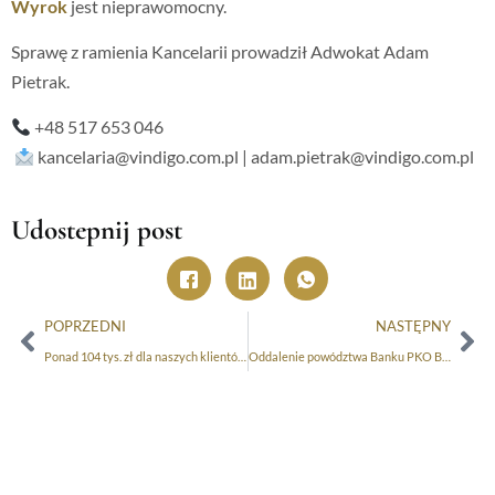
Wyrok
jest nieprawomocny.
Sprawę z ramienia Kancelarii prowadził Adwokat Adam
Pietrak.
+48 517 653 046
kancelaria@vindigo.com.pl | adam.pietrak@vindigo.com.pl
Udostepnij post
POPRZEDNI
NASTĘPNY
Ponad 104 tys. zł dla naszych klientów – ważny wyrok Sądu Apelacyjnego w Łodzi!
Oddalenie powództwa Banku PKO BP S.A. o odsetki od kwoty udostępnionego kapitału w sprawie przeciwko konsumentom