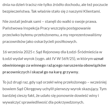
dnia na dzień tracisz nie tylko źródło dochodu, ale też poczucie
bezpieczeństwa. Tak właśnie stało się z naszymi Klientami.
Nie zostali jednak sami – stanęli do walki o swoje prawa.
Państwowa Inspekcja Pracy wszczęła postępowanie
przeciwko byłemu przełożonemu, a my reprezentowaliśmy
pracowników jako oskarżycieli posiłkowych.
16 września 2025 r. Sąd Rejonowy dla Łodzi-Śródmieścia w
Łodzi wydał wyrok (sygn. akt IV W 569/25), w którym
uznał
obwinionego za winnego rażącego naruszenia obowiązków
pracowniczych i skazał go na karę grzywny
.
To już drugi raz, gdy sąd orzekł winę przełożonego – wcześniej
bowiem Sąd Okręgowy uchylił pierwszy wyrok skazujący. Tym
bardziej cieszy fakt, że udało się ponownie dowieść winy i
wywalczyć sprawiedliwość dla pokrzywdzonych.